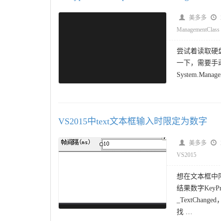
美多多
ManagementClass
尝试着读取硬盘
一下，需要手
System.Mana
VS2015中text文本框输入时限定为数字
美多多
VS2015
想在文本框中限
结果数字Key
_TextCh
找 …