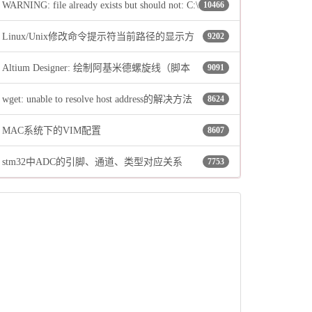
WARNING: file already exists but should not: C:\
10466
Linux/Unix修改命令提示符当前路径的显示方
9202
…\…\…\Local\Temp\_MEI58962\include\pyconfig.h
Altium Designer: 绘制阿基米德螺旋线（脚本
9091
式
wget: unable to resolve host address的解决方法
8624
法）
MAC系统下的VIM配置
8607
stm32中ADC的引脚、通道、类型对应关系
7753