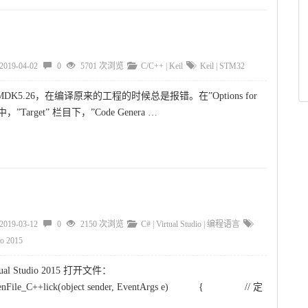
2019-04-02
0
5701 次浏览
C/C++
|
Keil
Keil
|
STM32
K5.26，在编译原来的工程的时候总是报错。在”Options for
’”中，”Target” 栏目下，”Code Genera …
2019-03-12
0
2150 次浏览
C#
|
Virtual Studio
|
编程语言
io 2015
l Studio 2015 打开文件：
 openFile_C++lick(object sender, EventArgs e) { // 定