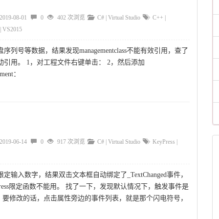
2019-08-01
0
402 次浏览
C#
|
Virtual Studio
C++
|
|
VS2015
序列号等数据，结果发现managementclass不能有效引用，查了
动引用。 1，对工程文件右键单击： 2，然后添加
gement：
2019-06-14
0
917 次浏览
C#
|
Virtual Studio
KeyPress
|
定输入数字，结果双击文本框自动绑定了_TextChanged事件，
Press限定函数不能用。 找了一下，发现默认情况下，触发事件是
anged，要修改的话，点击属性旁边的事件列表，就是那个闪电符号，