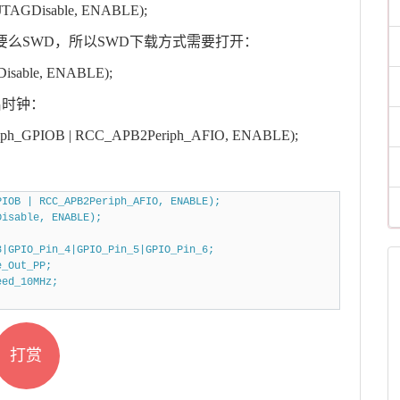
TAGDisable, ENABLE);
要么SWD，所以SWD下载方式需要打开：
isable, ENABLE);
启时钟：
ph_GPIOB | RCC_APB2Periph_AFIO, ENABLE);
PIOB | RCC_APB2Periph_AFIO, ENABLE);
Disable, ENABLE);
3|GPIO_Pin_4|GPIO_Pin_5|GPIO_Pin_6;
e_Out_PP;
eed_10MHz;
打赏