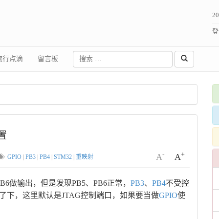
2
登
旅行点滴
留言板
置
-
+
A
A
GPIO
|
PB3
|
PB4
|
STM32
|
重映射
PB6做输出，但是发现PB5、PB6正常，
PB3
、
PB4
不受控
查了下，这里默认是JTAG控制端口，如果要当做
GPIO
使