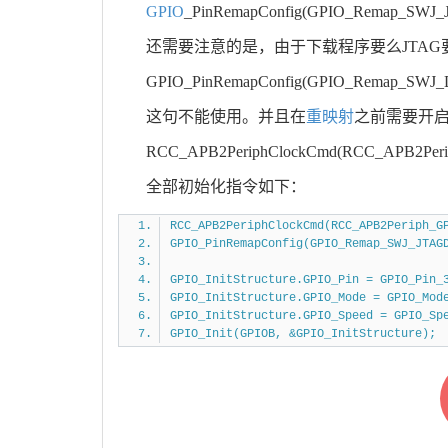
GPIO
_PinRemapConfig(GPIO_Remap_SWJ_J
还需要注意的是，由于下载程序要么JTAG
GPIO_PinRemapConfig(GPIO_Remap_SWJ_D
这句不能使用。并且在
重映射
之前需要开
RCC_APB2PeriphClockCmd(RCC_APB2Peri
全部初始化指令如下：
RCC_APB2PeriphClockCmd(RCC_APB2Periph_G
GPIO_PinRemapConfig(GPIO_Remap_SWJ_JTAG
GPIO_InitStructure.GPIO_Pin = GPIO_Pin_
GPIO_InitStructure.GPIO_Mode = GPIO_Mod
GPIO_InitStructure.GPIO_Speed = GPIO_Sp
GPIO_Init(GPIOB, &GPIO_InitStructure);