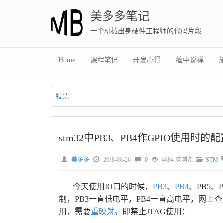
美多多笔记
一个机械出身硬件工程师的代码片段
Home
课程笔记
开发心得
缠中说禅
股票
stm32中PB3、PB4作GPIO使用时的配
美多多
2018-06-26
0
4684 次浏览
STM
今天使用IO口的时候，
PB3
、
PB4
、PB5、
制，PB3一直低电平，PB4一直高电平，网上
用，需要
重映射
。即禁止JTAG使用：