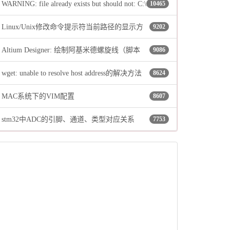
WARNING: file already exists but should not: C:\
10465
Linux/Unix修改命令提示符当前路径的显示方
9202
…\…\…\Local\Temp\_MEI58962\include\pyconfig.h
Altium Designer: 绘制阿基米德螺旋线（脚本
9086
式
wget: unable to resolve host address的解决方法
8624
法）
MAC系统下的VIM配置
8607
stm32中ADC的引脚、通道、类型对应关系
7753