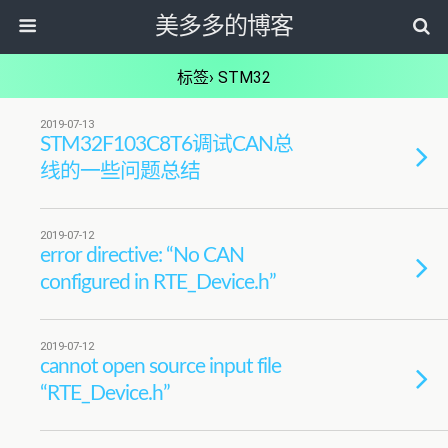
美多多的博客
标签› STM32
2019-07-13
STM32F103C8T6调试CAN总
线的一些问题总结
2019-07-12
error directive: “No CAN
configured in RTE_Device.h”
2019-07-12
cannot open source input file
“RTE_Device.h”