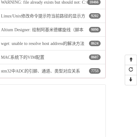
WARNING: file already exists but should not: C:\
10466
Linux/Unix修改命令提示符当前路径的显示方
9202
…\…\…\Local\Temp\_MEI58962\include\pyconfig.h
Altium Designer: 绘制阿基米德螺旋线（脚本
9090
式
wget: unable to resolve host address的解决方法
8624
法）
MAC系统下的VIM配置
8607
stm32中ADC的引脚、通道、类型对应关系
7753