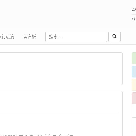
2
登
旅行点滴
留言板