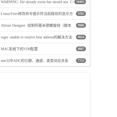
WARNING: file already exists but should not: C:\
10465
Linux/Unix修改命令提示符当前路径的显示方
9202
…\…\…\Local\Temp\_MEI58962\include\pyconfig.h
Altium Designer: 绘制阿基米德螺旋线（脚本
9086
式
wget: unable to resolve host address的解决方法
8624
法）
MAC系统下的VIM配置
8607
stm32中ADC的引脚、通道、类型对应关系
7753