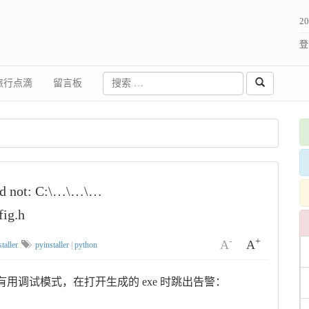
2
登
旅行点滴
留言板
uld not: C:\…\…\…
ig.h
-
+
A
A
taller
pyinstaller
|
python
时，由于没有用调试模式，在打开生成的 exe 时跳出告警：