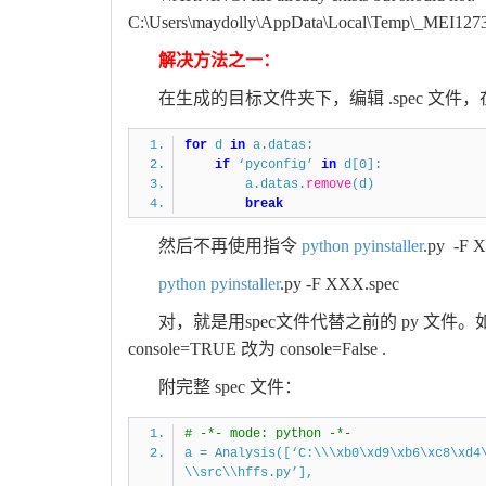
C:\Users\maydolly\AppData\Local\Temp\_MEI12736
解决方法之一：
在生成的目标文件夹下，编辑 .spec 文件，在 a 
for
d
in
a.datas:
if
‘pyconfig’
in
d[0]:
a.datas.
remove
(d)
break
然后不再使用指令
python
pyinstaller
.py -F
python
pyinstaller
.py -F XXX.spec
对，就是用spec文件代替之前的 py 文件
console=TRUE 改为 console=False .
附完整 spec 文件：
# -*- mode: python -*-
a = Analysis([‘C:\\\xb0\xd9\xb6\xc8\xd4
\\src\\hffs.py’],