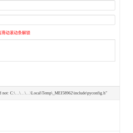
请滑动滚动条解锁
uld not: C:\…\…\…\Local\Temp\_MEI58962\include\pyconfig.h”