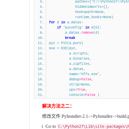
pathex=[‘C:\\Python27\\PyInstal
hiddenimports=[],
hookspath=None,
runtime_hooks=None)
for
d
in
a.datas:
if
‘pyconfig’
in
d[0]:
a.datas.
remove
(d)
break
pyz = PYZ(a.pure)
exe = EXE(pyz,
a.scripts,
a.binaries,
a.zipfiles,
a.datas,
name=’hffs.exe’,
debug=
False
,
strip=None,
upx=
True
,
console=
False
)
解决方法之二：
修改文件 PyInstaller-2.1–>PyInstaller–>build.
Go to
C:\Python27\Lib\site-packages\