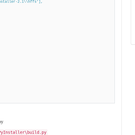
ler-2.1\\hffs’],
py
PyInstaller\build.py