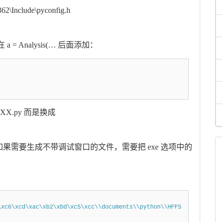
2\Include\pyconfig.h
= Analysis(… 后面添加：
 XXX.py 而是换成
。如果需要生成不带调试窗口的文件，需要把 exe 选项中的
\xc6\xcd\xac\xb2\xbd\xc5\xcc\\documents\\python\\HFFS