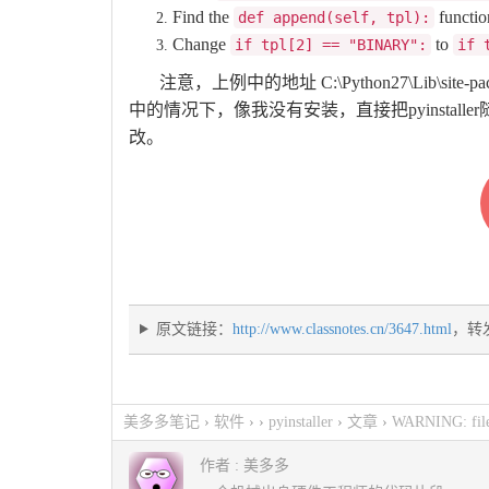
Find the
functio
def append(self, tpl):
Change
to
if tpl[2] == "BINARY":
if 
注意，上例中的地址 C:\Python27\Lib\site-packa
中的情况下，像我没有安装，直接把pyinstaller
改。
原文链接：
http://www.classnotes.cn/3647.html
，转
美多多笔记
›
软件
› ›
pyinstaller
›
文章
›
WARNING: file a
C:\…\…\…\Local\Temp\_MEI58962\include\pyconfig.h
作者 :
美多多