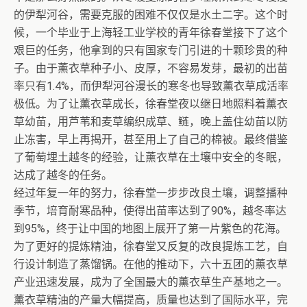
的伊犁河谷，需要克服的困难不仅仅是水土二字。这个时
候，一个毕业于上海轻工业学校的青年徐春堂接下了这个
艰巨的任务，他拿到的只有国家专门引进的十颗珍贵的种
子。由于薰衣草种子小、皮厚，不容易发芽，最初的出苗
率只有1.4%，而伊犁河谷漫长的寒冬也导致薰衣草成活率
极低。为了让薰衣草成长，徐春堂夜以继日地照料着薰衣
草幼苗，用芦苇和麦草编织成草、鲢，晚上盖住幼苗以防
止冻害，早上再揭开，甚至用上了自己的棉被。最终借鉴
了葡萄埋土越冬的经验，让薰衣草在土壤中安全的冬眠，
达成了越冬的任务。
经过年复一年的努力，徐春堂一步步改良土壤，调整播种
季节，培育耐寒品种，使得出苗率达到了90%，越冬率达
到95%，终于让中国的地图上展开了第一片紫色的花海。
为了更好的提炼精油，徐春堂又反复的改良提炼工艺，自
行设计制造了蒸馏锅。在他的推动下，六十五团的薰衣草
产业迅速发展，成为了全国最大的薰衣草生产基地之一。
薰衣草精油的产量大幅提高，质量也达到了国际水平，完