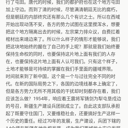
行了屯田。唐代的时候，我们的都护府也在这个地方屯田
加上守边。而到了清的时候，尽管满清朝廷无比的腐朽，
但是朝廷的内部终究还有那么几个有识之士。所以在西域
开始出现动荡不安，各方的势力试图在这里搅浑水，想要
把这个地方隔离出去的时候，左宗棠力排众议，自费扛着
棺材出来靖边来了。所以什么样子的情形才能够说，我们
把这块地始终的握在了自己的手上呢？那就是我们始终要
保持生命权的同时，也要保持这片地上面有我们的人存
在，也要保持这片地上面有人认可我们。只有这个样子，
土地才能够是可持续的掌握在我们手里面的疆域界限。
时间就来到了新中国，这个是一个与过往完全不同的时
代。在新的国际局势之下，各国的边境线基本上确定了，
但是各方势力无所不用其极的干扰却时刻都存在着，我们
应该怎么做？1954年，响应着王震将军铸剑为犁屯垦戍边
的号召，新疆生产建设兵团就成立了。自此这支部队承担
起了既要守住国门，又要维稳社会，还要搞好生产这样一
个历史的重任。经过70年的发展，生产建设，兵团下辖的