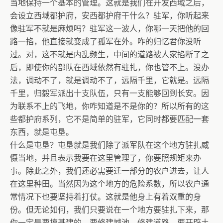
当地保持一个基本的管理。这就是我们在开发西域之后，
会设立西域都护府，安西都护府干什么？驻军，你听起来
像驻军不就是麻烦吗？驻军这一波人，你哪一天把他的回
路一掐，他直接就变成了孤军在外。咋的归忆君你没听
过。对，这不就是内乱频生，中间的道路被人家掐断了之
后，即使你的部队在西域依然有驻扎，你也管不上。没办
法，调动不了，就是调动不了，远隔千里，它就是。远隔
千里，归毅军派出十支队伍，只有一支能够回到长安。因
为联系不上的飞地，你咋知道是不是你的？所以所有的这
些都护府系列，它不是简单的驻军，它同时都要匹配一套
东西，就是屯垦。
什么是屯垦？屯垦就是我们除了派军队在这个地方驻扎威
慑当地，并且表示我要在这里管理了，你要照规矩来办
事。除此之外，我们还必需要迁一部分的农户进去，让人
在这里种田。当然因为这个地方的危险系数，所以农户通
常情况下也要坚持着打仗。这就是他身上有着双重的身
份。但无论如何，我们只要说在一个地方要驻扎下来，那
你一定是要搞基建的，要修建城池，修建道路，要开辟土