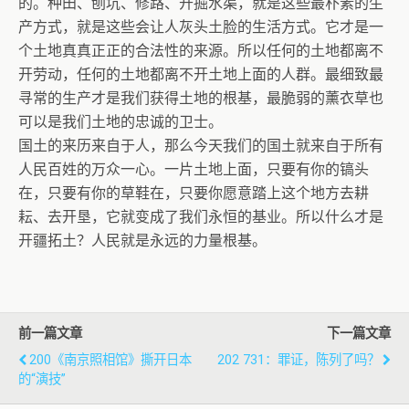
的。种田、刨坑、修路、开掘水渠，就是这些最朴素的生
产方式，就是这些会让人灰头土脸的生活方式。它才是一
个土地真真正正的合法性的来源。所以任何的土地都离不
开劳动，任何的土地都离不开土地上面的人群。最细致最
寻常的生产才是我们获得土地的根基，最脆弱的薰衣草也
可以是我们土地的忠诚的卫士。
国土的来历来自于人，那么今天我们的国土就来自于所有
人民百姓的万众一心。一片土地上面，只要有你的镐头
在，只要有你的草鞋在，只要你愿意踏上这个地方去耕
耘、去开垦，它就变成了我们永恒的基业。所以什么才是
开疆拓土？人民就是永远的力量根基。
前一篇文章
下一篇文章
200《南京照相馆》撕开日本
202 731：罪证，陈列了吗？
的“演技”