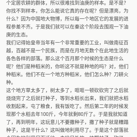
个定居农耕的群体，所以很难找到油庚的样本。是不是？
你找不到样本，你怎么能说它真的存在呢？但是漂亮，为
什么？因为中国地大物博，所以每一个地区它的发展的进
程参差不齐。于是我们就可以在秦这个阶段去围观一下油
庚的生态。
我们记得始皇帝当年有一个非常重要的工业，叫做南征百
越，百越不是一个民族，而是在月地无数个在此地生活的
各色各样的部落。那么这个百月那个时候的生态是什么
呢？他们是种稻米的，你听这不就是种地的吗？对，他们
种稻米。他们不在一个地方种稻米，他们怎么种？刀耕火
种。
这个地方草太多了，树太多了，哐哐一顿砍砍完了之后就
烧烧完了之后就打种子，等到水稻长出来，我们就把水稻
收割起来，屯了粮食，我有饭吃了。然后第二年的时候发
现那个水稻去年100斤，今年就剩80斤了。于是我就知道
了，再到明年，这玩意儿不要撒种子，撒了种子就是糟蹋
种子，这是干什么？这叫做地利用尽了。于是这个部落就