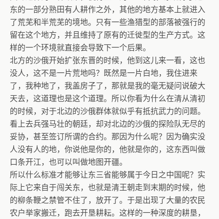
东的一部分熟田有人耕作之外，其他的地方基本上就进入
了荒芜和半荒芜的境地。只有一些渔猎型的部落被强行的
留在这个地方，并且维持了原有的迁徙型的生产方式。这
样的一个环境就直接会导致下一个后果。
北方的沙俄开始扩张东晋的时候，他到这儿来一看，这也
没人，这不是一片荒地吗？既然是一片白地，我住进来
了，我种地了，我盖房子了，那就是我的毫无疑问说破大
天去，这道理也是这个道理。所以你看为什么在清从清初
的时候，对于北边的沙俄群体就似乎有抵抗武力的问题。
看上去兵强马壮的朝廷，却对北边的沙俄的探险队无尽的
妥协，甚至签订所谓的合约。那因为什么呢？因为确实没
人没有人的地，你说他是你的，他就是你的，这东西叫做
口条开江，也可以叫做地图开疆。
所以什么标准才能够让东三省能够属于今日之中国呢？实
际上它来自于闯关东，也就是清王朝走到末期的时候，他
的柳条鞭之禁管不住了，放开了。于是出现了大量的农民
农户举家搬迁，跑去开垦耕耘。这样的一种深度的耕垦，