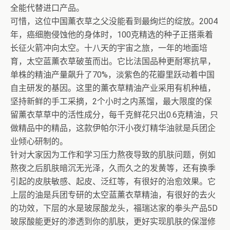
全能代替进口产品。
可惜，这位中国薰衣草之父没能看到最绚烂的绽放。2004
年，癌细胞侵蚀他的身体时，100克精选的种子正搭乘着
长征火箭冲向太空。十八天的宇宙之旅，一年的地面培
育，太空蓝薰衣草破茧而出。它比法国品种更耐寒抗旱，
单株的精油产量飙升了70%，淡紫色的花瓣里跃动着中国
自主研发的基因。这里的薰衣草精油产业采用有机种植，
坚持新鲜的手工采摘，2个小时之内蒸馏，最大限度的保
留薰衣草草中的活性成分，每千克鲜花只出0.6克精油，只
做精品中的精品，这款伊帕尔汗小夜灯精华油就是兵团企
业倾心研制的。
针对大家因为工作和学习压力熬夜导致的肌肤问题，例如
熬夜之后肌肤暗沉无光泽，久而久之的发黄等，还有换季
引起的皮肤敏感、起皮、泛红等，有很好的治愈效果。它
上层的油是兵团专研的太空蓝薰衣草精油，有很好的去火
的功效，下层的水是玻尿酸龙头，福瑞达家的拳头产品5D
玻尿酸能更好的渗透到你的肌肤，更好实现肌肤的保湿修