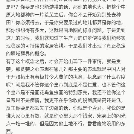
是吗？你要是也只能游耕的话，那你的地也大。把整个中
原大地都种的一片荒芜之后，你会不会开始到别处去种
田？你必须得去，于是你只要呆过的地儿都算是你的地，
那你想想得有多大，这就是画地图的标准问题。于是走到
这儿的时候，我们就知道了生产力的进步使得我们能够实
现稳定的可持续的定居农耕。于是我们才出现了真正稳定
的疆域疆界的概念。
有了这个概念之后，才会开始出现下一件事情，就是贪
婪。那贪婪之心表现在哪儿？那主要的表现就是中国人对
于开疆拓土有着极其令人费解的执念，执念到了什么程度
呢？就是我不管你这个皇帝到底是不是仁爱，也不管你这
个皇帝是不是画花鸟鱼虫画的特别漂亮，我还不管你这个
皇帝是不是痴情，我更不在乎你收的税到底是高还是低，
反正你要是都丢失了边疆的话，你就是个昏君。我说的是
谁大家心里有数，就是你心里头那个错宋，宋身上的闪光
点一堆一堆的，但是因为他土地不行，昏君废物没用的东
西。