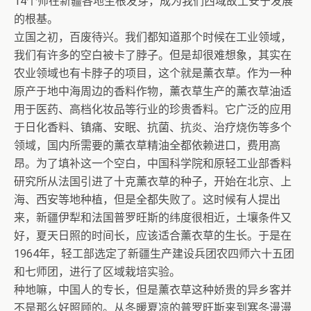
14个师在新疆各地生根发芽，成为我们西域故土安宁发展
的根基。
立国之初，百废待兴。我们都知道那个时候在工业领域，
我们有许多的空白被卡了脖子。但是却很难想象，其实在
农业领域也有卡脖子的项目，这个就是薰衣草。作为一种
原产于地中海周边的香料作物，薰衣草生产的薰衣草油适
用于医药、高档化妆品等行业的珍贵香料。它广泛的应用
于日化香料、镇痛、安眠、抗菌、抗炎、治疗烧伤等多个
领域，国内所需要的薰衣草精油全都依赖进口，费用高
昂。为了填补这一个空白，中国科学院和原轻工业部香料
研究所从法国引进了十克薰衣草的种子，开始在北京、上
海、西安等地种植，但是全都失败了。这时候有人提出
来，新疆伊犁和法国普罗旺斯的纬度很相近，土壤条件又
好，夏天日照的时间长，应该适合薰衣草的生长。于是在
1964年，轻工部选定了新疆生产建设兵团农四师六十五团
和七师团，进行了区域栽培实验。
种地嘛，中国人的专长，但是薰衣草这种娇贵的异乡客并
不是那么好照顾的。从冬暖夏凉的普罗旺斯来到寒冬漫漫