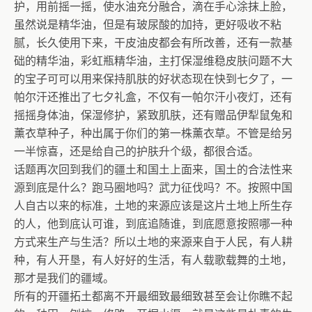
护，用前摇一摇，使水油充分融合，滴在手心涂抹上脸，
虽然说是精华油，但是有玻尿酸的加持，更好吸收不粘
腻，长久使用下来，干皮油皮都会有所改善，还有一款基
础的精华油，彩虹瓶精华油，主打保湿维稳皮肤问题不大
的宝子可可以用来保持肌肤的好状态现在快到七夕了，一
帕尔汗还推出了七夕礼盒，不仅有一帕尔汗小夜灯，还有
摇摇身体油，保湿修护，紧致肌肤，还有赠品伊犁鼠兔和
薰衣草种子，种出属于你们的第一株薰衣草。不管是给另
一半惊喜，还是给自己的护肤升个级，都很合适。
话题再次回到我们的疆土和国土上面来，国土的合法性来
源到底是什么？跑马圈地吗？武力征伐吗？不。按照中国
人自古以来的标准，土地的来源应该是这片土地上所生存
的人，他到底认可谁，到底追随谁，到底愿意按照哪一种
方式来生产与生活？所以土地的来源来自于人民，有人耕
种，有人开垦，有人好好的生活，有人载歌载舞的土地，
那才是我们的疆域。
所有的开疆拓土都离不开最细致最细致甚至会让你瞧不起