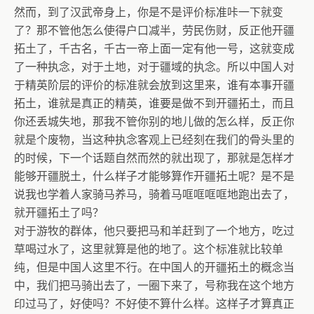
然而，到了汉武帝身上，你是不是评价标准咔一下就变
了？那不管他怎么使得户口减半，劳民伤财，反正他开疆
拓土了，千古名，千古一帝上面一定有他一号，这就变成
了一种执念，对于土地，对于疆域的执念。所以中国人对
于精英阶层的评价的标准就会放到这里来，谁有本事开疆
拓土，谁就是真正的精英，谁要是做不到开疆拓土，而且
你还丢城失地，那我不管你别的地儿做的怎么样，反正你
就是个废物，当这种执念客观上已经刻在我们的骨头里的
的时候，下一个话题自然而然的就出现了，那就是怎样才
能够开疆脱土，什么样子才能够算作开疆拓土呢？是不是
说我也学着人家骑马养马，骑着马哐哐哐哐地跑出去了，
就开疆拓土了吗？
对于游牧的群体，他只要把马和羊赶到了一个地方，吃过
草喝过水了，这里就算是他的地了。这个标准就比较单
纯，但是中国人这里不行。在中国人的开疆拓土的概念当
中，我们把马骑出去了，一圈下来了，号称我在这个地方
印过马了，好使吗？不好使不算什么样。这样子才算真正