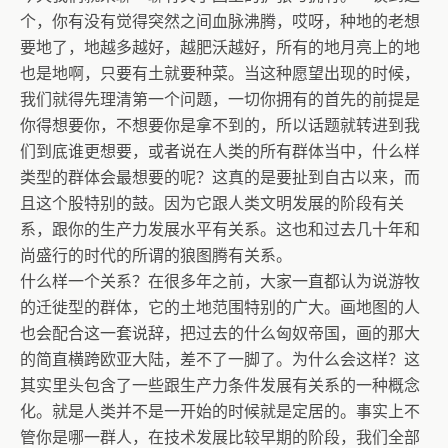
个，你有没有觉得突然之间血脉沸腾，哎呀，种地的老想
要地了，地越多越好，越肥沃越好，所有的地月亮上的地
也是地啊，只要有土就要种菜。当这种愿望出现的时候，
我们就得先理清第一个问题，一切你拥有的首先的前提是
你得想要你，不想要你是拿不到的，所以话题就转进到我
们到底谁更想要，或者说在人类的所有群体当中，什么样
类型的群体会最想要的呢？这真的是要扯到自古以来，而
且这个股特别的鼓。因为它跟人类文明发展的阶段有关
系，跟你的生产力发展水平有关系。这也和过去几十年和
尚盛行的时代的所谓的狼图腾有关系。
什么样一个关系？在很多年之前，大家一直都认为说游牧
的迁徙型的群体，它的土地范围特别的广大。画地图的人
也会配合这一套说辞，把过去的什么匈奴帝国，画的那大
的简直横跨欧亚大陆，差不了一脚了。为什么会这样？这
其实里头包含了一些跟生产力条件发展有关系的一种概念
化。就是人类并不是一开始的时候就是定居的。事实上不
管你是哪一群人，在技术发展比较早期的阶段，我们全部