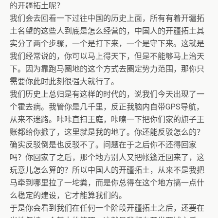
的开疆拓土呢？
我们会去回看一下过往中国的历史上面，所有有着开疆拓
土名望的这些人到底是怎么经营的，中国人的开疆拓土其
实分了两个步骤，一个是打下来，一个是守下来。这就是
我们经常说的，你可以马上得天下，但是不能够马上治天
下。因为靠跑马圈地的这个方式去圈定势力范围，那你只
需要你此时此刻很强大就行了。
我们历史上总归是有这样的时代的，说我们今天出现了一
个霍去病。我管你是几千里，反正我脑内自带GPS导航，
从来不迷路。咔咔直扫王庭，咔嚓一下把你们家的旗子王
账都给你掀了，这里就是我的地了。你还能反驳怎么的？
确实反驳倒是也反驳不了。问题在于之后你不还得回家
吗？你回家了之后，那个地方别人又把帐篷迁回来了，这
玩意儿怎么算的？所以中国人的开疆拓土，从来不是我把
马牵到哪里拉了一坨粪，而是你总得在这个地方搞一点什
么稳定的建设，它才能算我们的。
于是你会看到我们在任何一个阶段开疆拓土之后，还要在