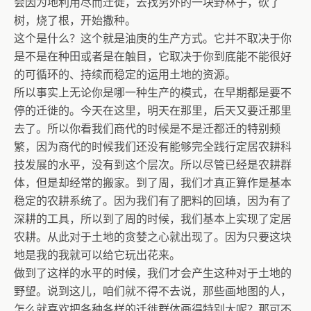
会因为地利用尽而迁徙，去找另外的一块野林子，砍了
树，烧了根，开始撒种。
这个是什么？这个就是油庚的生产方式。它并不取决于你
是不是在种田或者是在触目，它取决于你到底能不能很好
的可循环的、持续而稳定的运用土地的资源。
所以事实上无论你是哪一种生产的模式，在早期都是要不
停的迁徙的。今天在这里，明天在那里，后天又要迁那里
去了。所以你看我们商代的时候是不是迁都迁的特别频
繁，因为商代的时候我们还没有能够完全践行定居农耕科
技发展的水平，没有到这个层次。所以尽管已经是农耕群
体，但是却经常的搬家。到了周，我们才真正算作是基本
稳定的农耕系统了。因为我们有了肥料的回填，因为有了
深耕的工具，所以到了周的时候，我们基本上实现了定居
农耕。从此对于土地的贪婪之心就出现了。因为只要这块
地是我的我就可以给它玩出花来。
做到了这样的水平的时候，我们才会产生这种对于土地的
野望。说到这儿，咱们就不得不去说，那些画地图的人，
怎么就喜欢把各种各样的迁徙群体画得特别大呢？那可不