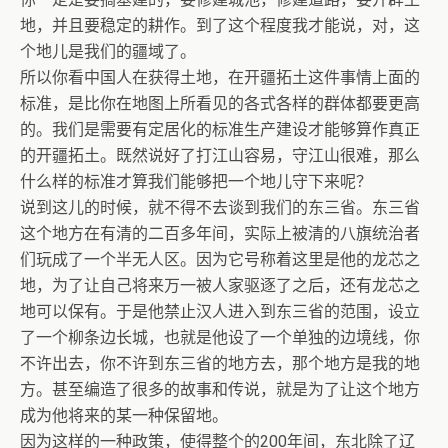
地，并且要稳定的耕作。到了这个程度我才能说，对，这
个地儿是我们的疆域了。
所以你看中国人在获得土地，在开疆拓土这件事情上面的
标准，是比你在地图上所看见的各式各样的群体都要更高
的。我们是需要有定居化的标准生产建设才能够算作真正
的开疆拓土。既然说好了打江山容易，守江山很难，那么
什么样的标准才算我们能够把一个地儿守下来呢？
说到这儿的时候，就不得不去谈到我们的东三省。东三省
这个地方在有清的二百多年间，实际上被清的八旗统治者
们玩成了一个半无人区。因为它号称着这里是他的龙芯之
地，为了让自己将来万一被人家驱逐了之后，还有龙芯之
地可以保有。于是他禁止汉人进入到东三省的范围，设立
了一个柳条边长城，也就是他设了一个单独的边境线，你
不许出去，你不许到东三省的地方去，那个地方是我的地
方。甚至编造了很多的故事和传说，就是为了让这个地方
成为他将来的某一种保留地。
因为这样的一种政策，使得整个的200年间，东北除了辽