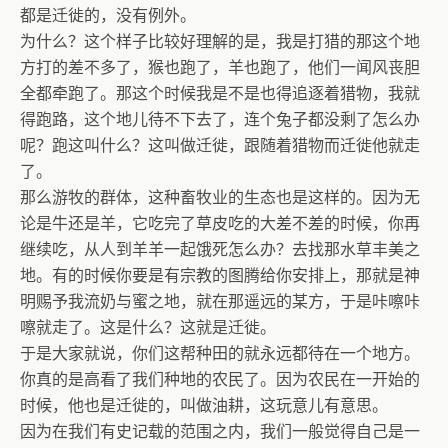
都是迁徙的，没有例外。
为什么？这个样子比较好理解的是，我是打猎的那这个地
方打的差不多了，猴也跑了，羊也跑了，他们一闻风丧胆
全都牵跑了。那这个时候我是不是也得追逐着猎物，我就
得跑路，这个地儿待不下去了，连个兔子都没剩了怎么办
呢？跑这叫什么？这叫做迁徙，跟随着猎物而迁徙他就走
了。
那么游牧的群体，这种畜牧业的生态也是这样的。因为无
论是牛还是羊，它吃完了草皮吃的大差不差的时候，你再
继续吃，从人到羊羊一起饿死怎么办？去找那水草丰美之
地。有的时候你要是有宗教的图腾给你安排上，那就是神
明赐予我流奶与蜜之地，就在那遥远的某方，于是咔嚓咔
嚓就走了。这是什么？这就是迁徙。
于是大家就说，你们这帮种田的就永远都待在一个地方。
你真的是高看了我们种地的农民了。因为农民在一开始的
时候，他也是迁徙的，叫做油耕，这玩意儿有意思。
因为在我们有史记载的范围之内，我们一般觉得自己是一