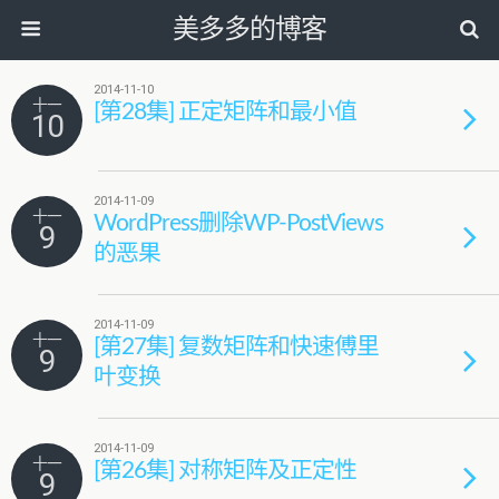
美多多的博客
2014-11-10
十一
[第28集] 正定矩阵和最小值
10
2014-11-09
十一
WordPress删除WP-PostViews
9
的恶果
2014-11-09
十一
[第27集] 复数矩阵和快速傅里
9
叶变换
2014-11-09
十一
[第26集] 对称矩阵及正定性
9