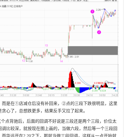
，而是在①店减仓后没有补回来，②点的三段下跌很明显，这里
是贪心了，总想跌更多，结果反手又拉了起来。
6这个点背驰后，后面的回调不好说是三段还是两个三段，价位太
回调比较深，就按现在图上画的，当做六段，然后等一个三段回
而华远开在2.20之下，那就当做三段回调，这样从一点开始就