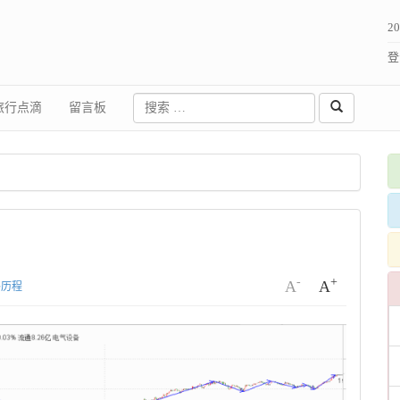
2
登
旅行点滴
留言板
-
+
A
A
路历程