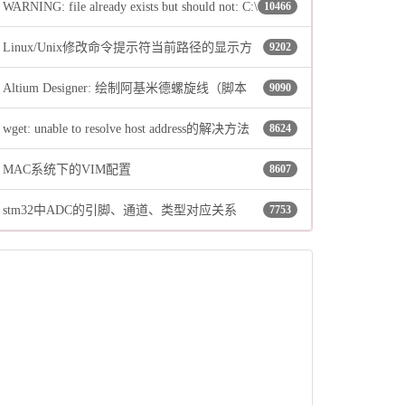
WARNING: file already exists but should not: C:\
10466
Linux/Unix修改命令提示符当前路径的显示方
9202
…\…\…\Local\Temp\_MEI58962\include\pyconfig.h
Altium Designer: 绘制阿基米德螺旋线（脚本
9090
式
wget: unable to resolve host address的解决方法
8624
法）
MAC系统下的VIM配置
8607
stm32中ADC的引脚、通道、类型对应关系
7753