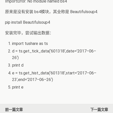
ImportError: No module named bs4
原来是没有安装 bs4模块，其全称是 Beautifulsoup4.
pip install Beautifulsoup4
安装完毕，尝试输出数据：
import
tushare as ts
d = ts.get_tick_data(‘
601318
‘,date=’
2017
–
06
–
26
‘)
print d
e = ts.get_hist_data(‘
601318
‘,start=’
2017
–
06
–
23
‘,end=’
2017
–
06
–
26
‘)
print e
前一篇文章
下一篇文章