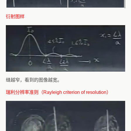
衍射图样
缝越窄，看到的图像越宽。
瑞利分辨率准则（Rayleigh criterion of resolution）