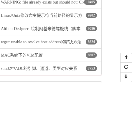
WARNING: file already exists but should not: C:\
10465
Linux/Unix修改命令提示符当前路径的显示方
9202
…\…\…\Local\Temp\_MEI58962\include\pyconfig.h
Altium Designer: 绘制阿基米德螺旋线（脚本
9086
式
wget: unable to resolve host address的解决方法
8624
法）
MAC系统下的VIM配置
8607
stm32中ADC的引脚、通道、类型对应关系
7753