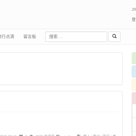
2
登
旅行点滴
留言板