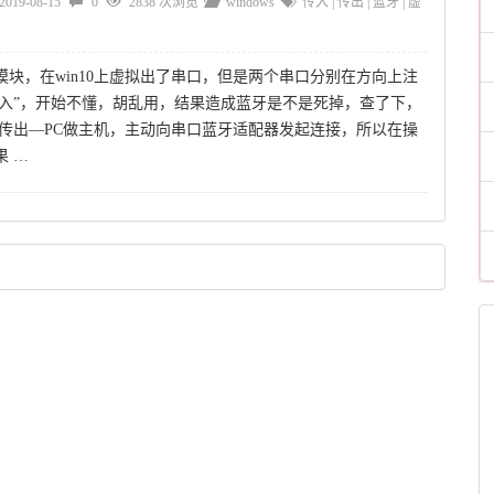
2019-08-15
0
2838 次浏览
windows
传入
|
传出
|
蓝牙
|
虚
模块，在win10上虚拟出了串口，但是两个串口分别在方向上注
“传入”，开始不懂，胡乱用，结果造成蓝牙是不是死掉，查了下，
 传出—PC做主机，主动向串口蓝牙适配器发起连接，所以在操
果 …